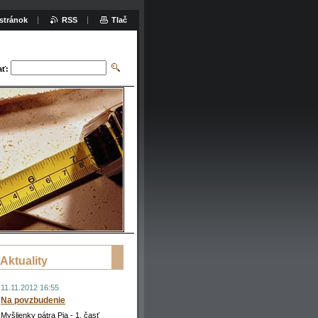
stránok
RSS
Tlač
ať:
Aktuality
11.11.2012 16:55
Na povzbudenie
Myšlienky pátra Pia - 1. časť