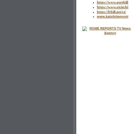
https://www.perebill.fr/
https://www.ojciecbill.pl
https://frbill.net/cz/
www.katolickenoviny.s