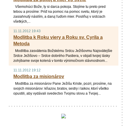
Všemohúci Bože, ty si darca pokoja. Stojíme tu preto pred
/
tebou a prosíme: Príď na pomoc na pomoc svetu, ktorý je
k/
zasiahnutý násilím, a daruj ľuďom mier. Posilňuj v srdciach
všetkých,...
11.11.2012 19:43
Modlitba k Roku viery a Roku sv. Cyrila a
Metoda
Modlitba zasvätenia Božskému Srdcu Ježišovmu Najsvätejšie
Srdce Ježišovo – Srdce dobrého Pastiera, v objatí tvojej lásky
zohýbame svoje kolená v tomto výnimočnom slávnostnom...
11.11.2012 19:12
Modlitba za misionárov
Modlitba za misionárov Pane Ježišu Kriste, pozri, prosíme, na
svojich misionárov: kňazov, bratov, sestry i laikov, ktorí všetko
opustili, aby vydávali svedectvo Tvojmu slovu a Tvojej...