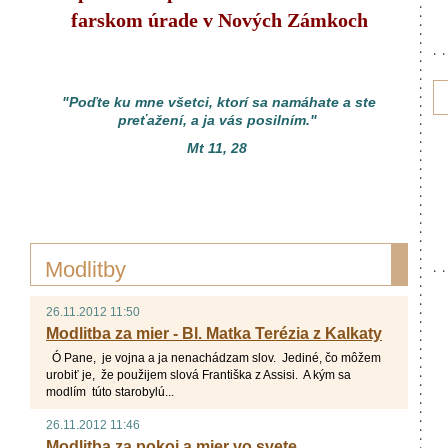
farskom úrade v Nových Zámkoch
"Poďte ku mne všetci, ktorí sa namáhate a ste
preťažení, a ja vás posilním."
Mt 11, 28
Modlitby
26.11.2012 11:50
Modlitba za mier - Bl. Matka Terézia z Kalkaty
Ó Pane, je vojna a ja nenachádzam slov. Jediné, čo môžem
urobiť je, že použijem slová Františka z Assisi. A kým sa
vo-
modlím túto starobylú...
ve_zamky/sk
26.11.2012 11:46
Modlitba za pokoj a mier vo svete