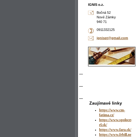
IGNIS o.z.
Bočná 52
Nové Zámky
940 71
0911332125
ignispt@
gmail.co
m
Zaujímavé linky
https://www.cm-
fatima.cz/
https://www.spolocenst
rl.sk/
https://www.fara.sk/no
https://www.frbill.net/