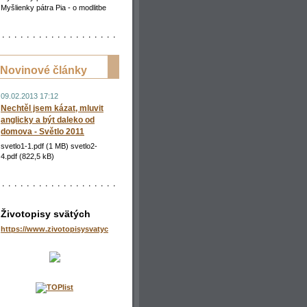
Myšlienky pátra Pia - o modlitbe
Novinové články
09.02.2013 17:12
Nechtěl jsem kázat, mluvit
anglicky a být daleko od
domova - Světlo 2011
svetlo1-1.pdf (1 MB) svetlo2-
4.pdf (822,5 kB)
Životopisy svätých
https://www.zivotopisysvatych.sk/