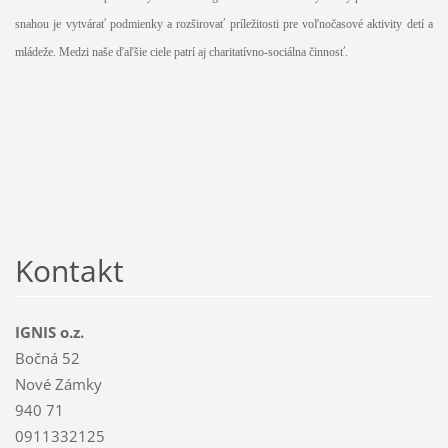
snahou je vytvárať podmienky a rozširovať príležitosti pre voľnočasové aktivity detí a
mládeže. Medzi naše ďaľšie ciele patrí aj charitatívno-sociálna činnosť.
Kontakt
IGNIS o.z.
Bočná 52
Nové Zámky
940 71
0911332125