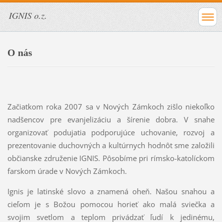
IGNIS o.z.
O nás
Začiatkom roka 2007 sa v Nových Zámkoch zišlo niekoľko
nadšencov pre evanjelizáciu a šírenie dobra. V snahe
organizovať podujatia podporujúce uchovanie, rozvoj a
prezentovanie duchovných a kultúrnych hodnôt sme založili
občianske združenie IGNIS. Pôsobíme pri rímsko-katolíckom
farskom úrade v Nových Zámkoch.
Ignis je latinské slovo a znamená oheň. Našou snahou a
cieľom je s Božou pomocou horieť ako malá sviečka a
svojim svetlom a teplom privádzať ľudí k jedinému,