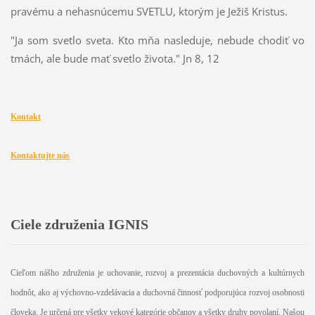
pravému a nehasnúcemu SVETLU, ktorým je Ježiš Kristus.
"Ja som svetlo sveta. Kto mňa nasleduje, nebude chodiť vo
tmách, ale bude mať svetlo života." Jn 8, 12
Kontakt
Kontaktujte nás
Ciele združenia IGNIS
Cieľom nášho združenia je uchovanie, rozvoj a prezentácia duchovných a kultúrnych
hodnôt, ako aj výchovno-vzdelávacia a duchovná činnosť podporujúca rozvoj osobnosti
človeka. Je určená pre všetky vekové kategórie občanov a všetky druhy povolaní. Našou